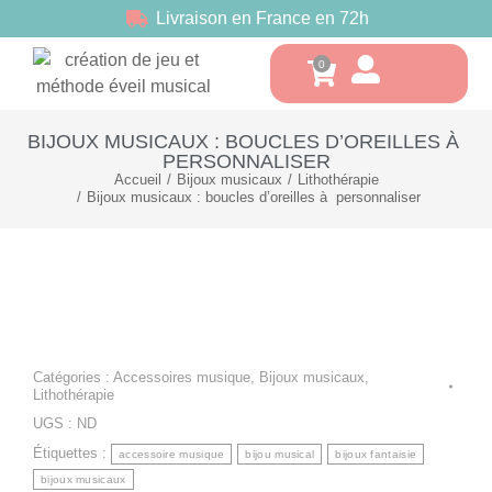
Livraison en France en 72h
BIJOUX MUSICAUX : BOUCLES D’OREILLES À
PERSONNALISER
Accueil
Bijoux musicaux
Lithothérapie
Vous êtes ici :
Bijoux musicaux : boucles d’oreilles à personnaliser
Catégories :
Accessoires musique
,
Bijoux musicaux
,
Lithothérapie
UGS :
ND
Étiquettes :
accessoire musique
bijou musical
bijoux fantaisie
bijoux musicaux