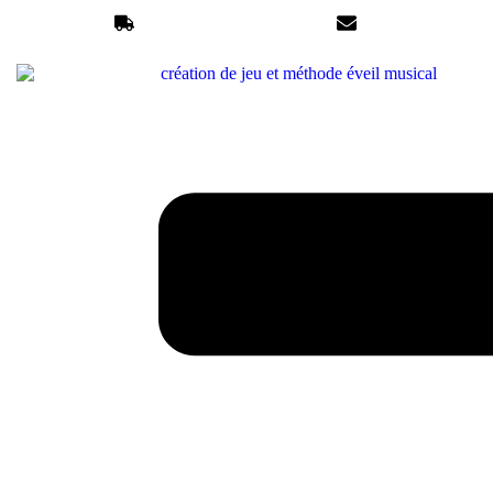
Livraison en France en 72h
anolys@anolysmus