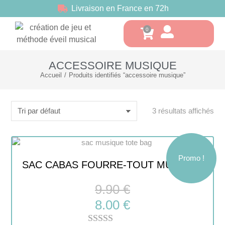
Livraison en France en 72h
ACCESSOIRE MUSIQUE
Accueil
Produits identifiés “accessoire musique”
Vous êtes ici :
3 résultats affichés
Promo !
SAC CABAS FOURRE-TOUT MUSIQUE
9.90
€
8.00
€