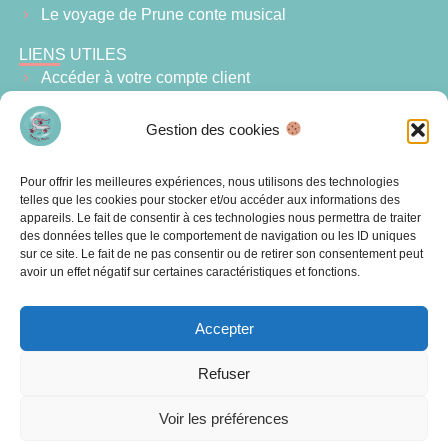
Le voyage de Prune conte musical
LIENS UTILES
Accéder à votre compte client
Vos commandes
Mes ateliers d’éveil musical
Gestion des cookies
Services
Contactez-nous
Pour offrir les meilleures expériences, nous utilisons des technologies
Blog
telles que les cookies pour stocker et/ou accéder aux informations des
appareils. Le fait de consentir à ces technologies nous permettra de traiter
Conditions Générales de vente
des données telles que le comportement de navigation ou les ID uniques
sur ce site. Le fait de ne pas consentir ou de retirer son consentement peut
NEWSLETTER
avoir un effet négatif sur certaines caractéristiques et fonctions.
E-mail
Accepter
Envoyer
Refuser
Voir les préférences
ANOLY’S MUSIC © tous droits réservés |
Mentions
légales
| Politique de données | un site crée par
MaPi Web