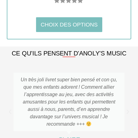
Note
5.00
sur 5
CHOIX DES OPTIONS
CE QU'ILS PENSENT D'ANOLY'S MUSIC
joli livret super bien pensé et con çu,
Très b
s enfants adorent ! Comment allier
entissage au jeu, avec des activités
tes pour les enfants qui permettent
Sac c
i à nous, parents, d’en apprendre
antage sur l’univers musical ! Je
recommande +++