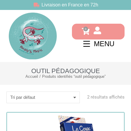
Livraison en France en 72h
MENU
OUTIL PÉDAGOGIQUE
Accueil
Produits identifiés “outil pédagogique”
Vous êtes ici :
2 résultats affichés