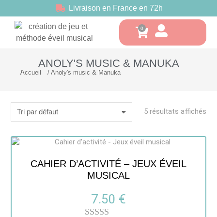
Livraison en France en 72h
ANOLY'S MUSIC & MANUKA
Accueil
Anoly's music & Manuka
Vous êtes ici :
5 résultats affichés
CAHIER D’ACTIVITÉ – JEUX ÉVEIL
MUSICAL
7.50
€