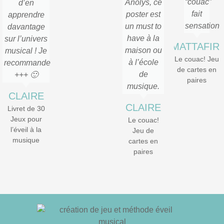
“couac”
Anolys, ce
d’en
fait
poster est
apprendre
sensation
un must to
davantage
have à la
sur l’univers
MATTAFIRI
maison ou
musical ! Je
Le couac! Jeu
à l’école
recommande
de cartes en
de
+++ 🙂
paires
musique.
CLAIRE
CLAIRE
Livret de 30
Jeux pour
Le couac!
l’éveil à la
Jeu de
musique
cartes en
paires