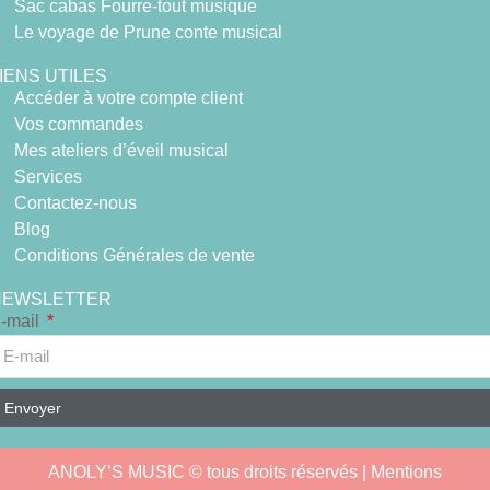
Sac cabas Fourre-tout musique
Le voyage de Prune conte musical
IENS UTILES
Accéder à votre compte client
Vos commandes
Mes ateliers d’éveil musical
Services
Contactez-nous
Blog
Conditions Générales de vente
NEWSLETTER
-mail
Envoyer
ANOLY’S MUSIC © tous droits réservés |
Mentions