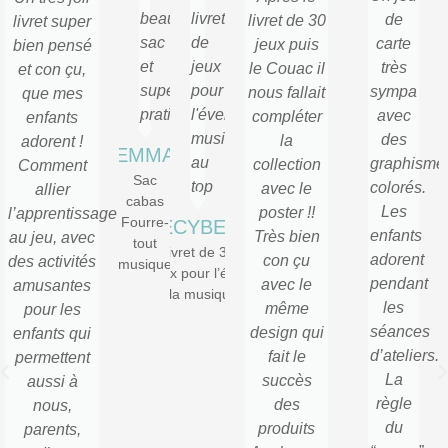
beau
livret
de
livret de 30
livret super
sac
de
carte
jeux puis
bien pensé
et
jeux
très
le Couac il
et con çu,
super
pour
sympa
nous fallait
que mes
pratique
l'éveil
avec
compléter
enfants
musical
des
la
adorent !
EMMA
au
graphisme
collection
Comment
Sac
top
colorés.
avec le
allier
cabas
Les
poster !!
l’apprentissage
Fourre-
DECYBELS
enfants
Très bien
au jeu, avec
tout
Livret de 30
adorent
con çu
des activités
musique
Jeux pour l’éveil
pendant
avec le
amusantes
à la musique
les
même
pour les
séances
design qui
enfants qui
d’ateliers.
fait le
permettent
La
succès
aussi à
règle
des
nous,
du
produits
parents,