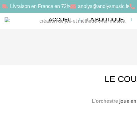
Livraison en France en 72h
anolys@anolysmusic.fr
ACCUEIL
LA BOUTIQUE
LE CO
L’orchestre
joue en 