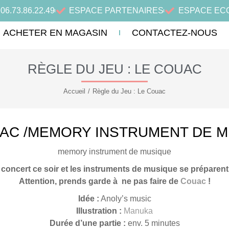
06.73.86.22.49
ESPACE PARTENAIRES
ESPACE EC
ACHETER EN MAGASIN
CONTACTEZ-NOUS
RÈGLE DU JEU : LE COUAC
Accueil
Règle du Jeu : Le Couac
Vous êtes ici :
UAC
/MEMORY INSTRUMENT DE M
memory instrument de musique
concert ce soir et les instruments de musique se préparent
Attention, prends garde à ne pas faire de
Couac
!
Idée :
Anoly’s music
Illustration :
Manuka
Durée d’une partie :
env. 5 minutes