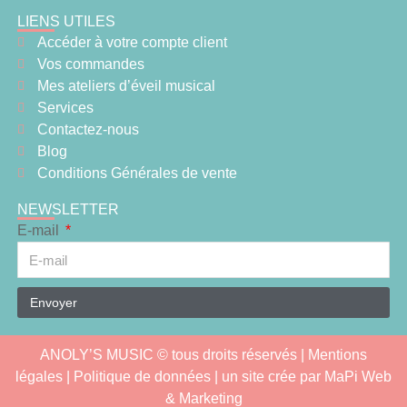
LIENS UTILES
Accéder à votre compte client
Vos commandes
Mes ateliers d’éveil musical
Services
Contactez-nous
Blog
Conditions Générales de vente
NEWSLETTER
E-mail
Envoyer
ANOLY’S MUSIC © tous droits réservés |
Mentions
légales
| Politique de données | un site crée par
MaPi Web
& Marketing