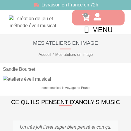
Livraison en France en 72h
MENU
MES ATELIERS EN IMAGE
Accueil
Mes ateliers en image
Vous êtes ici :
Sandie Bourset
conte musical le voyage de Prune
CE QU'ILS PENSENT D'ANOLY'S MUSIC
Un très joli livret super bien pensé et con çu,