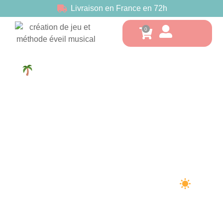
Livraison en France en 72h
Information – Délais de livraison
estivaux
En raison de la période estivale et des
congés d’été, les délais de préparation et de
livraison de vos commandes peuvent être
légèrement allongés.
Merci pour votre compréhension et votre
patience. Toute l’équipe d’Anoly’s Music
vous souhaite un très bel été !