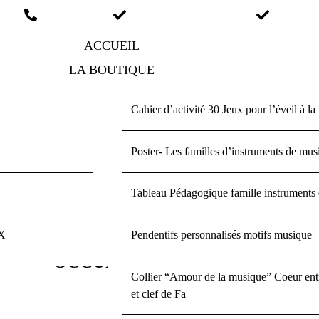
ic.fr
06.73.86.22.49
ESPACE PARTENAIRES
ESPACE
ACCUEIL
LA BOUTIQUE
ACHETER EN MAGASIN
Y’S MUSIC
Cahier d’activité 30 Jeux pour l’éveil à l
CONTACTEZ-NOUS
BLOG
OMBONE
Poster- Les familles d’instruments de mus
FAQ
Tableau Pédagogique famille instruments
X
Le couac! Jeu de cartes en paires
Pendentifs personnalisés motifs musique
ACANCES DE SKI : 6 ACTIVITÉS M
OCCUPER LES ENFANTS
TEXTILES & ACCESSOIRES
Collier “Amour de la musique” Coeur entr
et clef de Fa
17 février 2026