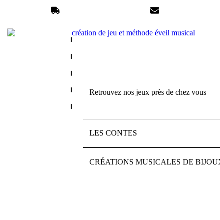
Livraison en France en 72h
anolys@anolysmus
LA COLLECTION MANUKA & ANOL
Retrouvez nos jeux près de chez vous
JEU DE CARTES – POSITIONS TR
LES CONTES
CRÉATIONS MUSICALES DE BIJOU
JEUX À EMPORTER EN V