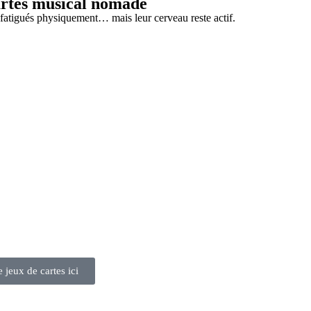
cartes musical nomade
t fatigués physiquement… mais leur cerveau reste actif.
 jeux de cartes ici