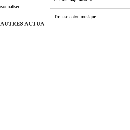
rsonnaliser
Trousse coton musique
AUTRES ACTUALITÉS
La fête de la musique et l’éveil musical