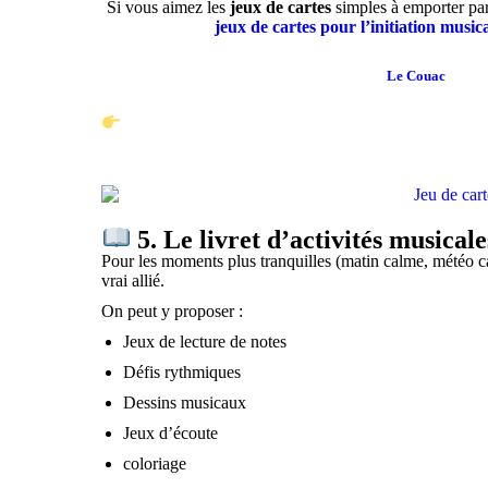
Si vous aimez les
jeux de cartes
simples à emporter par
jeux de cartes pour l’initiation music
C’est exactement dans cet esprit qu’a été pensé
Le Couac
: un je
travailler l’écoute, la reconnaissance des instruments de musiq
Si vous cherchez une activité calme et intelligente
tête.
5. Le livret d’activités musical
Pour les moments plus tranquilles (matin calme, météo ca
vrai allié.
On peut y proposer :
Jeux de lecture de notes
Défis rythmiques
Dessins musicaux
Jeux d’écoute
coloriage