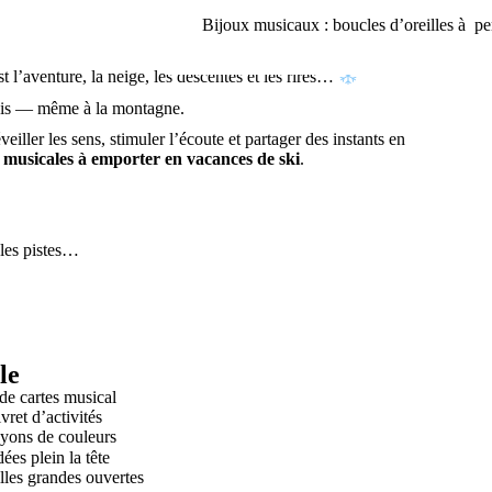
Bijoux musicaux : boucles d’oreilles à pe
t l’aventure, la neige, les descentes et les rires…
mais — même à la montagne.
iller les sens, stimuler l’écoute et partager des instants en
és musicales à emporter en vacances de ski
.
 les pistes…
le
de cartes musical
vret d’activités
yons de couleurs
ées plein la tête
lles grandes ouvertes