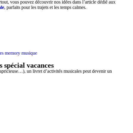
tout, vous pouvez découvrir nos idées dans l’article dédié aux
ale
, parfaits pour les trajets et les temps calmes.
u d’éveil musical facile à glisser dans une valise de ski, qui permet de
ue… et tout ça , en s’amusant
 pour les soirées au chalet, c’est une option à garder en
es spécial vacances
pricieuse…), un livret d’activités musicales peut devenir un