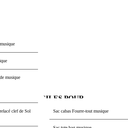
 ECOLE
a musique
0
ique
 de musique
USICALES FACILES POUR
elacé clef de Sol
Sac cabas Fourre-tout musique
Sac tote bag musique