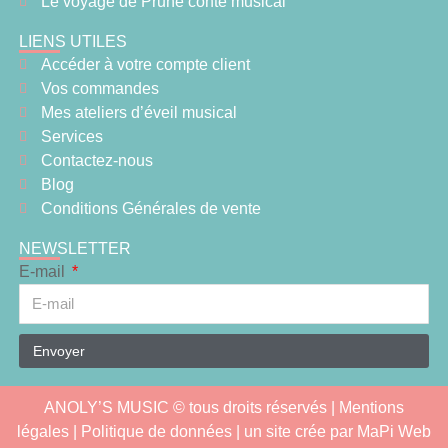
Le voyage de Prune conte musical
LIENS UTILES
Accéder à votre compte client
Vos commandes
Mes ateliers d’éveil musical
Services
Contactez-nous
Blog
Conditions Générales de vente
NEWSLETTER
E-mail
Envoyer
ANOLY’S MUSIC © tous droits réservés |
Mentions
légales
| Politique de données | un site crée par
MaPi Web