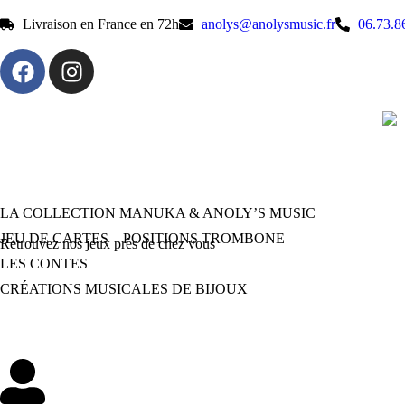
Livraison en France en 72h
anolys@anolysmusic.fr
06.73.8
LA COLLECTION MANUKA & ANOLY’S MUSIC
JEU DE CARTES – POSITIONS TROMBONE
Retrouvez nos jeux près de chez vous
LES CONTES
CRÉATIONS MUSICALES DE BIJOUX