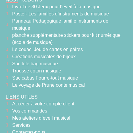
Livret de 30 Jeux pour l’éveil à la musique
Poster- Les familles d’instruments de musique
Panneau Pédagogique famille instruments de
musique
planche supplémentaire stickers pour kit numérique
(école de musique)
Le couac! Jeu de cartes en paires
Créations musicales de bijoux
Sac tote bag musique
Trousse coton musique
Sac cabas Fourre-tout musique
Le voyage de Prune conte musical
LIENS UTILES
Accéder à votre compte client
Vos commandes
Mes ateliers d’éveil musical
Services
Contactez-nous