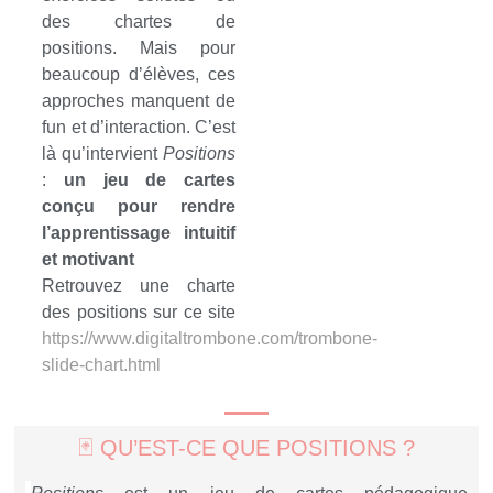
des chartes de
positions. Mais pour
beaucoup d’élèves, ces
approches manquent de
fun et d’interaction. C’est
là qu’intervient
Positions
:
un jeu de cartes
conçu pour rendre
l’apprentissage intuitif
et motivant
Retrouvez une charte
des positions sur ce site
https://www.digitaltrombone.com/trombone-
slide-chart.html
🃏 QU’EST-CE QUE POSITIONS ?