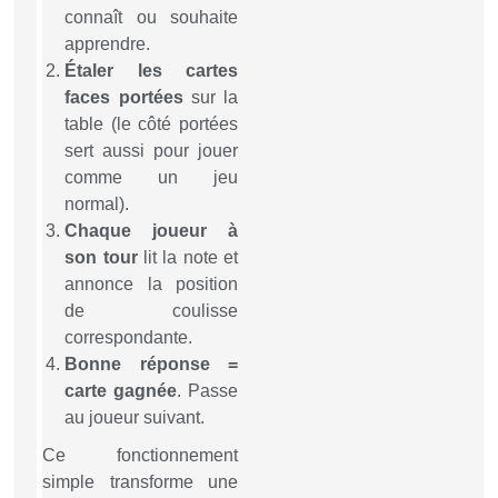
connaît ou souhaite
apprendre.
Étaler les cartes
faces portées
sur la
table (le côté portées
sert aussi pour jouer
comme un jeu
normal).
Chaque joueur à
son tour
lit la note et
annonce la position
de coulisse
correspondante.
Bonne réponse =
carte gagnée
. Passe
au joueur suivant.
Ce fonctionnement
simple transforme une