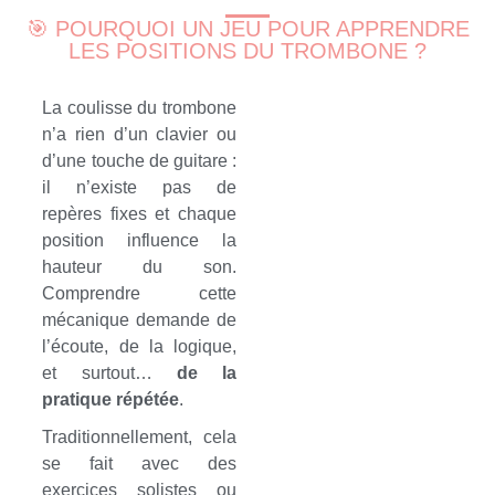
🎯 POURQUOI UN JEU POUR APPRENDRE
LES POSITIONS DU TROMBONE ?
La coulisse du trombone
n’a rien d’un clavier ou
d’une touche de guitare :
il n’existe pas de
repères fixes et chaque
position influence la
hauteur du son.
Comprendre cette
mécanique demande de
l’écoute, de la logique,
et surtout…
de la
pratique répétée
.
Traditionnellement, cela
se fait avec des
exercices solistes ou