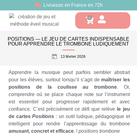
Livraison en France en 72h
POSITIONS — LE JEU DE CARTES INDISPENSABLE
POUR APPRENDRE LE TROMBONE LUDIQUEMENT
13 février 2026
Apprendre la musique peut parfois sembler abstrait
pour les élèves, surtout lorsqu’il s’agit de
maîtriser les
positions de la coulisse au trombone
. Or,
comprendre où se place chaque note sur l’instrument
est essentiel pour progresser rapidement et avec
confiance. C’est précisément ce défi que relève
le jeu
de cartes
Positions
: un outil ludique, pédagogique et
intelligent pour rendre l’apprentissage du trombone
amusant, concret et efficace
. !
positions trombone