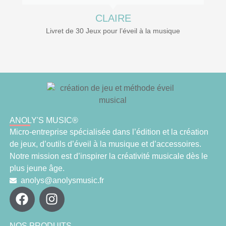
CLAIRE
Livret de 30 Jeux pour l’éveil à la musique
ANOLY'S MUSIC®
Micro-entreprise spécialisée dans l’édition et la création
de jeux, d’outils d’éveil à la musique et d’accessoires.
Notre mission est d’inspirer la créativité musicale dès le
plus jeune âge.
anolys@anolysmusic.fr
NOS PRODUITS