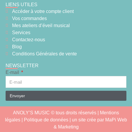
LIENS UTILES
Accéder à votre compte client
Vos commandes
Mes ateliers d’éveil musical
Services
Contactez-nous
Blog
Conditions Générales de vente
NEWSLETTER
E-mail
Envoyer
ANOLY’S MUSIC © tous droits réservés |
Mentions
légales
| Politique de données | un site crée par
MaPi Web
& Marketing