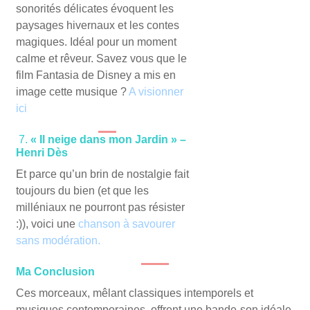
sonorités délicates évoquent les
paysages hivernaux et les contes
magiques. Idéal pour un moment
calme et rêveur. Savez vous que le
film Fantasia de Disney a mis en
image cette musique ?
A visionner
ici
7.
« Il nei
ge dans mon Jardin » –
Henri Dès
Et parce qu’un brin de nostalgie fait
toujours du bien (et que les
milléniaux ne pourront pas résister
:)), voici une
chanson à savourer
sans modération.
Ma Conclusion
Ces morceaux, mêlant classiques intemporels et
musiques contemporaines, offrent une bande-son idéale